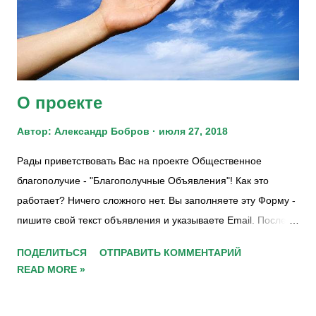
О проекте
Автор:
Александр Бобров
июля 27, 2018
Рады приветствовать Вас на проекте Общественное
благополучие - "Благополучные Объявления"! Как это
работает? Ничего сложного нет. Вы заполняете эту Форму -
пишите свой текст объявления и указываете Email. После
проверки модератором, обычно в течении суток страница с
ПОДЕЛИТЬСЯ
ОТПРАВИТЬ КОММЕНТАРИЙ
объявлением появляется в Благополучных Объявлениях .
READ MORE »
Кто это все организовал? Проект "Благополучные
Объявления" ведет официально зарегистрированная