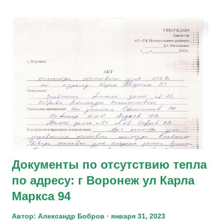
некоммерческая организация , в целях деятельности,
которой в соответствии с ее Уставом есть такой пункт: "
информационное обеспечение органов государственной
власти, органов местного самоуправления,
территориальных органов местного самоуправления,
предпринимателей, юридических и физических лиц ". Чем
отличается от других проектов этого направления?
Благополучные объявления могут давать три группы
участников проекта: Обычный пользователь - любой
человек или представитель организации, которые могут
стать членами некоммерческой ор...
Документы по отсутствию тепла
по адресу: г Воронеж ул Карла
Маркса 94
Автор:
Александр Бобров
января 31, 2023